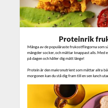
Proteinrik fru
Många av de populäraste frukostflingorna som sälj
mängder socker, och mättar knappast alls. Med en 
på dagen och håller dig mätt länge!
Protein är den makronutrient som mättar allra bä
morgonen kan du stå dig fram till en sen lunch ut