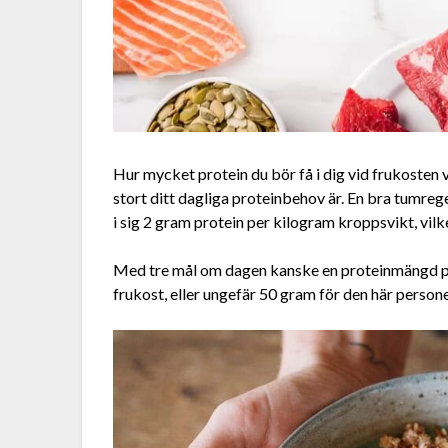
Hur mycket protein du bör få i dig vid frukosten v
stort ditt dagliga proteinbehov är. En bra tumreg
i sig 2 gram protein per kilogram kroppsvikt, vil
Med tre mål om dagen kanske en proteinmängd på un
frukost, eller ungefär 50 gram för den här person