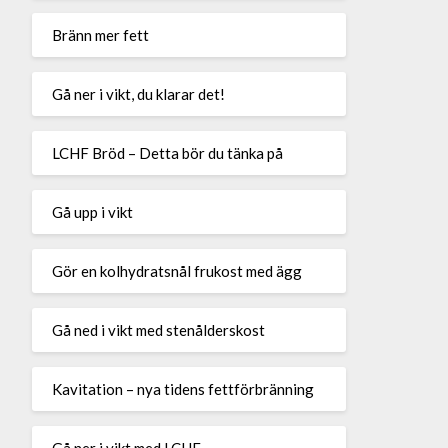
Bränn mer fett
Gå ner i vikt, du klarar det!
LCHF Bröd – Detta bör du tänka på
Gå upp i vikt
Gör en kolhydratsnål frukost med ägg
Gå ned i vikt med stenålderskost
Kavitation – nya tidens fettförbränning
Gå ner i vikt med LCHF