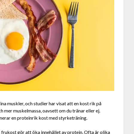
na muskler, och studier har visat att en kost rik på
och mer muskelmassa, oavsett om du tränar eller ej.
erar en proteinrik kost med styrketräning.
n frukost gör att öka innehållet av protein. Ofta är olika