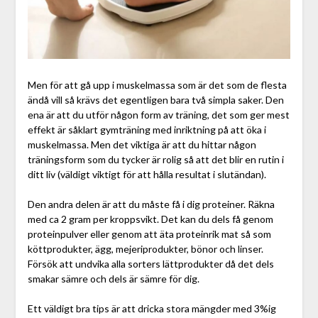
Men för att gå upp i muskelmassa som är det som de flesta
ändå vill så krävs det egentligen bara två simpla saker. Den
ena är att du utför någon form av träning, det som ger mest
effekt är såklart gymträning med inriktning på att öka i
muskelmassa. Men det viktiga är att du hittar någon
träningsform som du tycker är rolig så att det blir en rutin i
ditt liv (väldigt viktigt för att hålla resultat i slutändan).
Den andra delen är att du måste få i dig proteiner. Räkna
med ca 2 gram per kroppsvikt. Det kan du dels få genom
proteinpulver eller genom att äta proteinrik mat så som
köttprodukter, ägg, mejeriprodukter, bönor och linser.
Försök att undvika alla sorters lättprodukter då det dels
smakar sämre och dels är sämre för dig.
Ett väldigt bra tips är att dricka stora mängder med 3%ig